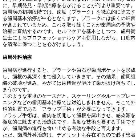
に、早期発見・早期治療を心がけることが何より重要です。
歯周病の初期段階では、歯垢（プラーク）を徹底的に除去す
る歯周基本治療が中心となります。プラークには多くの細菌
が含まれているため、これを取り除くことが歯周病の予防や
治療に直結するのです。セルフケアを基本としつつ、歯科衛
生士によるプロフェッショナルケアも併用しながら、口腔内
を清潔に保つことを心がけましょう。
歯周外科治療
歯周病が進行すると、プラークや歯石が歯周ポケットを形成
し、歯根の奥深くまで侵入していきます。その結果、歯周組
織の破壊が進み、やがては歯槽骨が溶けて歯が抜け落ちてし
まうのです。
このような重度のケースだと、スケーリングやルートプレー
ニングなどの歯周基本治療では対処しきれません。そこで外
科的処置である「フラップ手術」が必要になってきます。
フラップ手術は、歯肉を切開して歯根を露出させ、感染源を
徹底的に除去する治療法です。高度な技術を要する手術です
が、歯周病の進行を食い止める有効な手段と言えます。
ただ、歯周外科治療は、デメリットも存在するので必ず患者