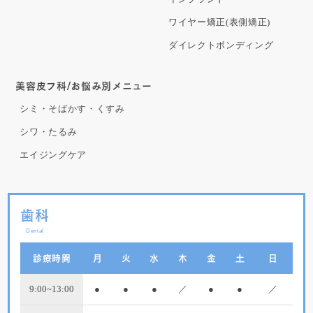
ワイヤー矯正(表側矯正)
ダイレクトボンディング
美容皮フ科/お悩み別メニュー
シミ・そばかす・くすみ
シワ・たるみ
エイジングケア
歯科
Dental
診療時間
月
火
水
木
金
土
日
9:00~13:00
●
●
●
／
●
●
／