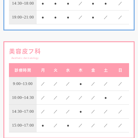
14:30~18:00
●
●
●
／
●
●
／
19:00~21:00
●
●
●
／
●
／
／
美容皮フ科
Aesthetic dermatology
診療時間
月
火
水
木
金
土
日
9:00~13:00
／
／
／
●
／
／
／
10:00~14:30
／
／
／
／
／
●
／
14:30~17:00
／
／
／
●
／
／
／
15:00~17:00
●
／
●
／
／
／
／