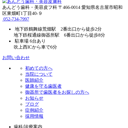
あんどう歯科・美容皮フ科
〒466-0014 愛知県名古屋市昭和
区東畑町1丁目40-９
052-734-7997
地下鉄鶴舞線荒畑駅 2番出口から徒歩2分
地下鉄桜通線御器所駅 6番出口から徒歩8分
駐車場 6台あり
吹上西ICから車で6分
お問い合わせ
初めての方へ
当院について
医師紹介
健康を守る歯医者
御器所で歯医者をお探しの方へ
お知らせ
ブログ
症例紹介
採用情報
歯科/診療案内