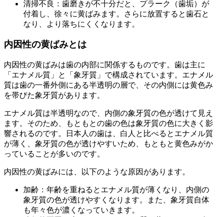
清掃不良：歯磨きが不十分だと、プラーク（歯垢）が
付着し、徐々に黄ばみます。さらに放置すると歯石と
なり、より落ちにくくなります。
内因性の黄ばみとは
内因性の黄ばみは歯の内部に関係するものです。歯は主に
「エナメル質」と「象牙質」で構成されています。エナメル
質は歯の一番外側にある半透明の層で、その内側には黄色み
を帯びた象牙質があります。
エナメル質は半透明なので、内側の象牙質の色が透けて見え
ます。そのため、もともとの歯の色は象牙質の色に大きく影
響されるのです。日本人の歯は、白人と比べるとエナメル質
が薄く、象牙質の色が透けやすいため、もともと黄色みがか
っていることが多いのです。
内因性の黄ばみには、以下のような原因があります。
加齢：年齢を重ねるとエナメル質が薄くなり、内側の
象牙質の色が透けやすくなります。また、象牙質自体
も年々色が濃くなっていきます。