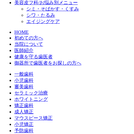
美容皮フ科/お悩み別メニュー
シミ・そばかす・くすみ
シワ・たるみ
エイジングケア
HOME
初めての方へ
当院について
医師紹介
健康を守る歯医者
御器所で歯医者をお探しの方へ
一般歯科
小児歯科
審美歯科
セラミック治療
ホワイトニング
矯正歯科
成人矯正
マウスピース矯正
小児矯正
予防歯科