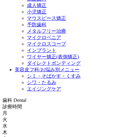
成人矯正
小児矯正
マウスピース矯正
予防歯科
メタルフリー治療
マイクロベニア
マイクロスコープ
インプラント
ワイヤー矯正(表側矯正)
ダイレクトボンディング
美容皮フ科/お悩み別メニュー
シミ・そばかす・くすみ
シワ・たるみ
エイジングケア
歯科
Dental
診療時間
月
火
水
木