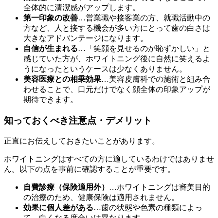
全体的に清潔感がアップします。
第一印象の改善
…営業職や接客業の方、就職活動中の
方など、人と接する機会が多い方にとって歯の白さは
大きなアドバンテージになります。
自信が生まれる
…「笑顔を見せるのが恥ずかしい」と
感じていた方が、ホワイトニング後に自然に笑えるよ
うになったというケースは少なくありません。
美容医療との相乗効果
…美容皮膚科での施術と組み合
わせることで、口元だけでなく顔全体の印象アップが
期待できます。
知っておくべき注意点・デメリット
正直にお伝えしておきたいことがあります。
ホワイトニングはすべての方に適しているわけではありませ
ん。以下の点を事前に確認することが重要です。
自費診療（保険適用外）
…ホワイトニングは審美目的
の治療のため、健康保険は適用されません。
効果に個人差がある
…歯の状態や色素の種類によっ
て、白くなる度合いは異なります。