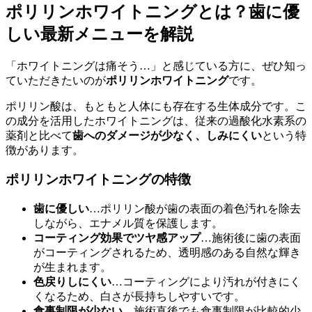
ポリリンホワイトニングとは？歯に優
しい最新メニューを解説
「ホワイトニングは痛そう…」と感じている方に、ぜひ知っ
ていただきたいのが
ポリリンホワイトニング
です。
ポリリン酸は、もともと人体にも存在する生体成分です。こ
の成分を活用したホワイトニングは、従来の過酸化水素系の
薬剤と比べて
歯へのダメージが少なく、しみにくい
という特
徴があります。
ポリリンホワイトニングの特徴
歯に優しい
…ポリリン酸が歯の表面の着色汚れを除去
しながら、エナメル質を保護します。
コーティング効果でツヤ感アップ
…施術後に歯の表面
がコーティングされるため、透明感のある自然な輝き
が生まれます。
色戻りしにくい
…コーティングにより汚れが付きにく
くなるため、白さが長持ちしやすいです。
食事制限が少ない
…施術直後でも食事制限が比較的少