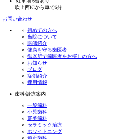
駐車場 6台あり
吹上西ICから車で6分
お問い合わせ
初めての方へ
当院について
医師紹介
健康を守る歯医者
御器所で歯医者をお探しの方へ
お知らせ
ブログ
症例紹介
採用情報
歯科/診療案内
一般歯科
小児歯科
審美歯科
セラミック治療
ホワイトニング
矯正歯科