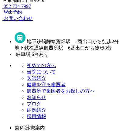
区東畑町1丁目40-９
052-734-7997
Web予約
お問い合わせ
地下鉄鶴舞線荒畑駅 2番出口から徒歩2分
地下鉄桜通線御器所駅 6番出口から徒歩8分
駐車場 6台あり
初めての方へ
当院について
医師紹介
健康を守る歯医者
御器所で歯医者をお探しの方へ
お知らせ
ブログ
症例紹介
採用情報
歯科/診療案内