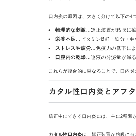
口内炎の原因は、大きく分けて以下の4
物理的な刺激
…矯正装置が粘膜に
栄養不足
…ビタミンB群・鉄分・亜
ストレスや疲労
…免疫力の低下に
口腔内の乾燥
…唾液の分泌量が減
これらが複合的に重なることで、口内炎
カタル性口内炎とアフ
矯正中にできる口内炎には、主に2種類
カタル性口内炎
は、矯正装置が粘膜に当