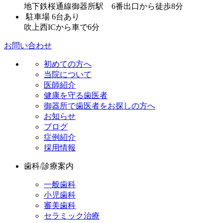
地下鉄桜通線御器所駅 6番出口から徒歩8分
駐車場 6台あり
吹上西ICから車で6分
お問い合わせ
初めての方へ
当院について
医師紹介
健康を守る歯医者
御器所で歯医者をお探しの方へ
お知らせ
ブログ
症例紹介
採用情報
歯科/診療案内
一般歯科
小児歯科
審美歯科
セラミック治療