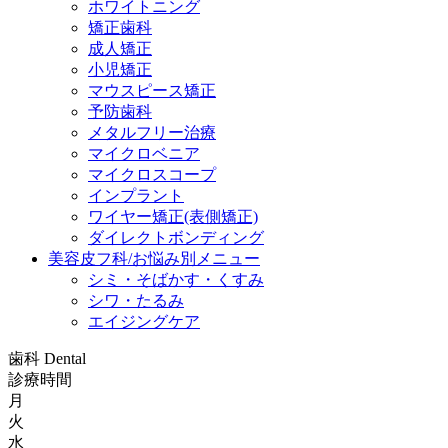
ホワイトニング
矯正歯科
成人矯正
小児矯正
マウスピース矯正
予防歯科
メタルフリー治療
マイクロベニア
マイクロスコープ
インプラント
ワイヤー矯正(表側矯正)
ダイレクトボンディング
美容皮フ科/お悩み別メニュー
シミ・そばかす・くすみ
シワ・たるみ
エイジングケア
歯科
Dental
診療時間
月
火
水