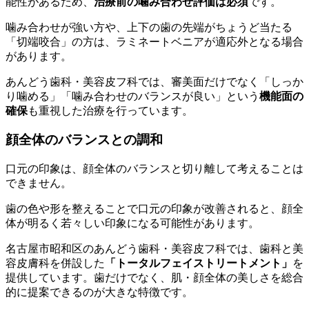
能性があるため、
治療前の噛み合わせ評価は必須
です。
噛み合わせが強い方や、上下の歯の先端がちょうど当たる
「切端咬合」の方は、ラミネートベニアが適応外となる場合
があります。
あんどう歯科・美容皮フ科では、審美面だけでなく「しっか
り噛める」「噛み合わせのバランスが良い」という
機能面の
確保
も重視した治療を行っています。
顔全体のバランスとの調和
口元の印象は、顔全体のバランスと切り離して考えることは
できません。
歯の色や形を整えることで口元の印象が改善されると、顔全
体が明るく若々しい印象になる可能性があります。
名古屋市昭和区のあんどう歯科・美容皮フ科では、歯科と美
容皮膚科を併設した
「トータルフェイストリートメント」
を
提供しています。歯だけでなく、肌・顔全体の美しさを総合
的に提案できるのが大きな特徴です。