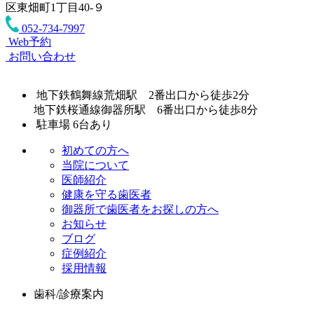
区東畑町1丁目40-９
052-734-7997
Web予約
お問い合わせ
地下鉄鶴舞線荒畑駅 2番出口から徒歩2分
地下鉄桜通線御器所駅 6番出口から徒歩8分
駐車場 6台あり
初めての方へ
当院について
医師紹介
健康を守る歯医者
御器所で歯医者をお探しの方へ
お知らせ
ブログ
症例紹介
採用情報
歯科/診療案内