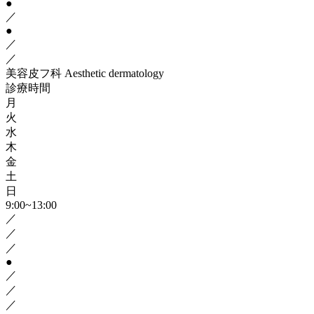
●
／
●
／
／
美容皮フ科
Aesthetic dermatology
診療時間
月
火
水
木
金
土
日
9:00~13:00
／
／
／
●
／
／
／