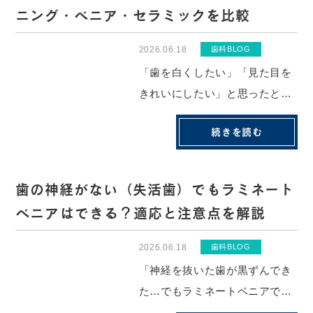
ずっと安心できるわけではあり
ニング・ベニア・セラミックを比較
ません。詰め物や被せ物には寿
命があり、劣化や二...
2026.06.18
歯科BLOG
「歯を白くしたい」「見た目を
きれいにしたい」と思ったと
き、ホワイトニング・ベニア・
続きを読む
セラミックなどさまざまな選択
肢が出てきて、どれを選べばい
いか迷う方は多いのではないで
歯の神経がない（失活歯）でもラミネート
しょうか。特に気になるのが、
ベニアはできる？適応と注意点を解説
「どの治療法で歯をどれくらい
削るのか」という点...
2026.06.18
歯科BLOG
「神経を抜いた歯が黒ずんでき
た…でもラミネートベニアで白
くできるの？」そんな疑問をお