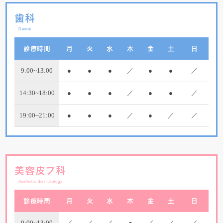
歯科
Dental
診療時間
月
火
水
木
金
土
日
9:00~13:00
●
●
●
／
●
●
／
14:30~18:00
●
●
●
／
●
●
／
19:00~21:00
●
●
●
／
●
／
／
美容皮フ科
Aesthetic dermatology
診療時間
月
火
水
木
金
土
日
9:00~13:00
／
／
／
●
／
／
／