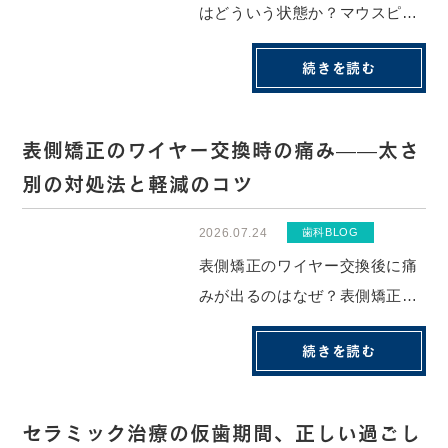
はどういう状態か？マウスピー
ス矯正の「浮き」とは、アライ
続きを読む
ナー（マウスピース）が歯の表
面に密着せず、歯とアライナー
の間に隙間が生じている状態の
表側矯正のワイヤー交換時の痛み——太さ
ことです。特に奥歯や歯の根元
別の対処法と軽減のコツ
付近で浮きが起きやすく、「装
着しているのに何...
2026.07.24
歯科BLOG
表側矯正のワイヤー交換後に痛
みが出るのはなぜ？表側矯正の
ワイヤー交換後に痛みが生じる
続きを読む
主な原因は、新しいワイヤーが
歯根膜（歯と骨をつなぐ靭帯）
に圧力をかけ、炎症反応を引き
セラミック治療の仮歯期間、正しい過ごし
起こすためです。ワイヤーを交