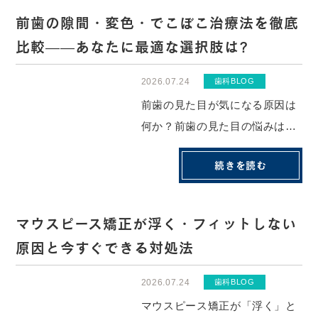
前歯の隙間・変色・でこぼこ治療法を徹底
比較——あなたに最適な選択肢は?
2026.07.24
歯科BLOG
前歯の見た目が気になる原因は
何か？前歯の見た目の悩みは、
大きく「変色」「隙間（すきっ
続きを読む
歯）」「でこぼこ（叢生）」
「欠け・形の乱れ」の4種類に
分類できます。原因が異なれ
マウスピース矯正が浮く・フィットしない
ば、最適な治療法も変わりま
原因と今すぐできる対処法
す。まず自分の悩みがどのカテ
ゴリに当てはまるかを把...
2026.07.24
歯科BLOG
マウスピース矯正が「浮く」と