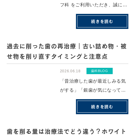
フ科 をご利用いただき、誠にあ
りがとうございます。平素より
続きを読む
当院をご利用いただき、誠にあ
りがとうございます。工事期間
中は、ご不便をおかけました
過去に削った歯の再治療｜古い詰め物・被
が、皆様のご協力に心より感謝
せ物を削り直すタイミングと注意点
申し上げます。６/22日より、当
院の駐車場...
2026.06.18
歯科BLOG
「昔治療した歯が最近しみる気
がする」「銀歯が気になってき
たけど、また削らないといけな
続きを読む
いの？」そんな不安を抱えてい
る方は少なくありません。一度
治療した歯だからといって、
歯を削る量は治療法でどう違う？ホワイト