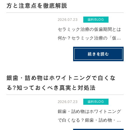
方と注意点を徹底解説
換すると、歯を動かすための新
たな矯正力が加わ...
2026.07.23
歯科BLOG
セラミック治療の仮歯期間とは
何か？セラミック治療の「仮歯
期間」とは、歯を削った後にセ
続きを読む
ラミックの詰め物・被せ物が完
成するまでの待機期間のことで
す。セラミックは歯科技工士が
銀歯・詰め物はホワイトニングで白くな
型のデータをもとに一つひとつ
る?知っておくべき真実と対処法
手作りするため、型取りから完
成まで通常1〜2...
2026.07.23
歯科BLOG
銀歯・詰め物はホワイトニング
で白くなる？銀歯・詰め物・被
せ物は、ホワイトニングでは白