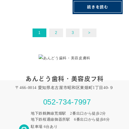
続きを読む
持ちではありませんか？神経を
失った歯（失活歯）は時間とと
もに変色しやすく、笑顔に自信
1
2
3
>
が持てなくなってしまう方も少
なくありません。ラミネートベ
ニアは薄いセラミ...
あんどう歯科・美容皮フ科
〒466-0014 愛知県名古屋市昭和区東畑町1丁目40-９
052-734-7997
地下鉄鶴舞線荒畑駅 2番出口から徒歩2分
地下鉄桜通線御器所駅 6番出口から徒歩8分
駐車場 6台あり