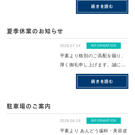
続きを読む
くなりません。ホワイトニング
剤の主成分である過酸化水素や
過酸化尿素は、天然歯のエナメ
夏季休業のお知らせ
ル質に浸透して内部の色素を分
解する仕組みです。金属や歯科
2026.07.14
INFORMATION
用プラスチック・...
平素より格別のご高配を賜り、
厚く御礼申し上げます。誠に勝
手ながら、下記の期間を下記休
続きを読む
業とさせていただきます。休業
期間：2026年8月9日（日）〜8
月14日（金）休業期間中にいた
駐車場のご案内
だいたお問い合わせにつきまし
ては、8月15日（土）以降、順
2026.06.19
INFORMATION
次対応...
平素より あんどう歯科・美容皮