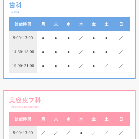
歯科
Dental
診療時間
月
火
水
木
金
土
日
9:00~13:00
●
●
●
／
●
●
／
14:30~18:00
●
●
●
／
●
●
／
19:00~21:00
●
●
●
／
●
／
／
美容皮フ科
Aesthetic dermatology
診療時間
月
火
水
木
金
土
日
9:00~13:00
／
／
／
●
／
／
／